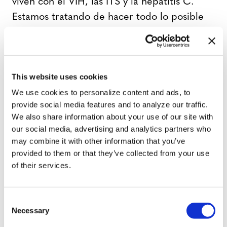
viven con el VIH, las ITS y la hepatitis C.
Estamos tratando de hacer todo lo posible
para que el mensaje llegue a la gente: somos
un lugar seguro”, dice. “Estamos abiertos a
todos. Sin juicio. Estamos aquí para
This website uses cookies
individuos y familias. Es una misión de amor.
We use cookies to personalize content and ads, to
Queremos encontrarnos con las personas
provide social media features and to analyze our traffic.
donde están, hacerlas saludables y
We also share information about your use of our site with
mantenerlas saludables. Cualquiera que
our social media, advertising and analytics partners who
haya tenido relaciones sexuales una vez, eso
may combine it with other information that you’ve
provided to them or that they’ve collected from your use
es todo lo que se necesita para convertirse
of their services.
en VIH positivo. Queremos que la gente lo
entienda para que pueda protegerse”.
C
Necessary
o
Los fundadores del Proyecto 2025 han
n