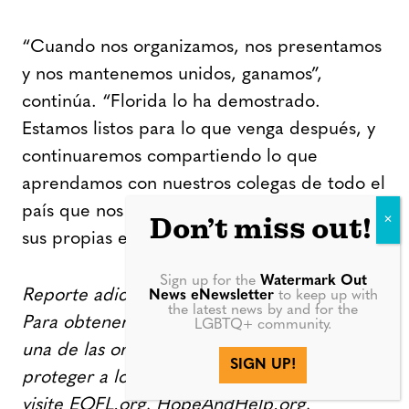
“Cuando nos organizamos, nos presentamos
y nos mantenemos unidos, ganamos”,
continúa. “Florida lo ha demostrado.
Estamos listos para lo que venga después, y
continuaremos compartiendo lo que
aprendamos con nuestros colegas de todo el
país que nos miran a medida que construyen
Don’t miss out!
sus propias estrategias”.
Sign up for the
Watermark Out
Reporte adicional de Ryan Williams-Jent.
News eNewsletter
to keep up with
the latest news by and for the
Para obtener más información sobre cada
LGBTQ+ community.
una de las organizaciones que trabajan para
SIGN UP!
proteger a los estadounidenses LGBTQ+,
visite EQFL.org, HopeAndHelp.org,