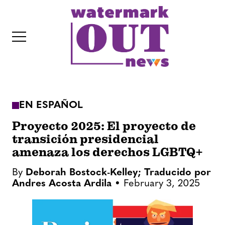
S
k
i
p
t
o
c
EN ESPAÑOL
o
IT
n
Proyecto 2025: El proyecto de
t
transición presidencial
amenaza los derechos LGBTQ+
e
n
By
Deborah Bostock-Kelley; Traducido por
t
Andres Acosta Ardila
February 3, 2025